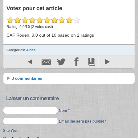
Votez pour cet article
Rating: 9.0/
10
(2 votes cast)
CAF Rouen
,
9.0
out of
10
based on
2
ratings
Catégories:
Aides
3 commentaires
Laisser un commentaire
Nom *
Email (ne sera pas publié) *
Site Web